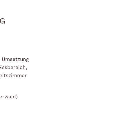
NG
e Umsetzung
Essbereich,
beitszimmer
erwald)