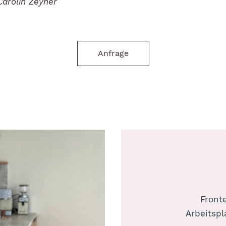
Carolin Zeyher
Anfrage
Front
Arbeitspl