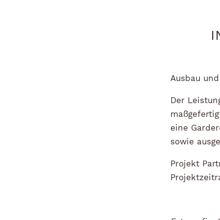
I
Ausbau und 
Der Leistun
maßgefertig
eine Garder
sowie ausg
Projekt Par
Projektzei