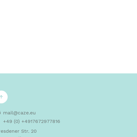
↑
mail@caze.eu
+49 (0) +4917672977816
esdener Str. 20