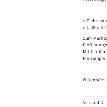
> Eiche nat
> L 36 x B 
Zum Marktst
Einführungs
Mit Einführ
Preisempfeh
Fotografie: 
Versand D