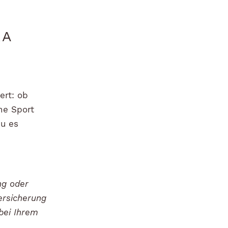
RA
ert: ob
ne Sport
du es
ng oder
ersicherung
 bei Ihrem